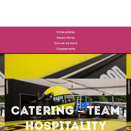
DRIVERS
Infos pilotes
Essais libres
Carnet de bord
Classements
Catering – Team
Hospitality