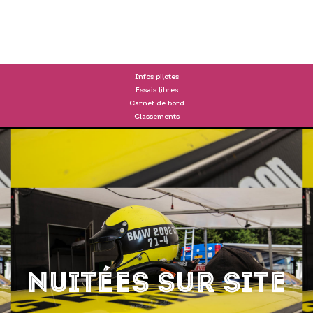
DRIVERS
Infos pilotes
Essais libres
Carnet de bord
Classements
Nuitées sur site