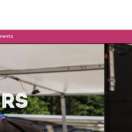
ESSE & NEWS
GALERIE
FR
DRIVERS
ments
rs