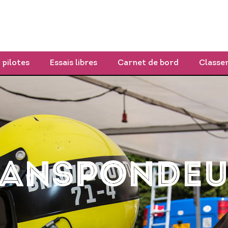
SPECTATEURS
ESPACES PRIVATIFS
PR
 pilotes
Essais libres
Carnet de bord
Classe
ranspondeu