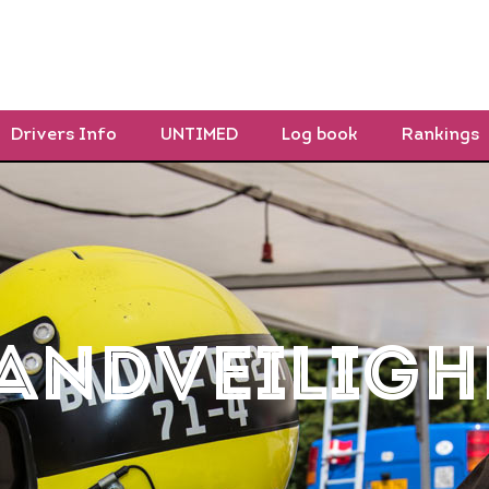
MMA
TOESCHOUWERS
PRIVÉ RUIMTES
Drivers Info
UNTIMED
Log book
Rankings
ANDVEILIGH