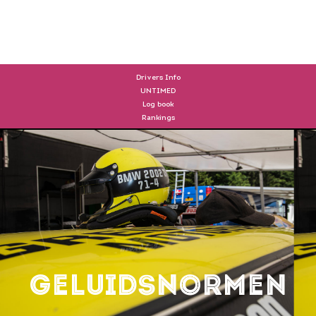
DRIVERS
Drivers Info
UNTIMED
Log book
Rankings
Geluidsnormen