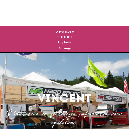
DRIVERS
Drivers Info
UNTIMED
Log book
Rankings
vincent
Praktische en feitelijke informatie voor
piloten